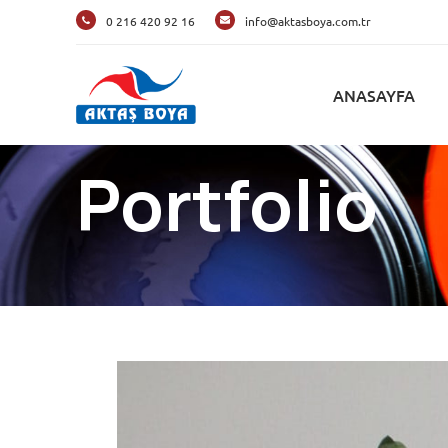
0 216 420 92 16
info@aktasboya.com.tr
ANASAYFA
Portfolio