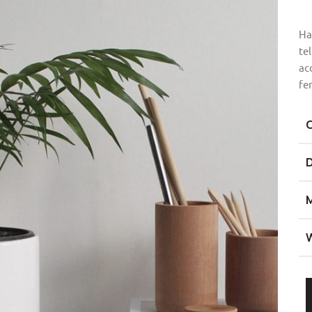
Ha
te
ac
fe