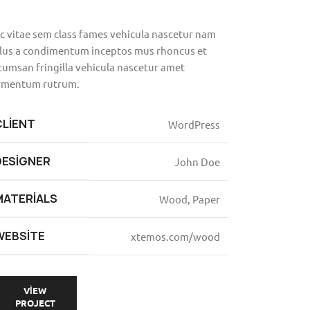
c vitae sem class fames vehicula nascetur nam
llus a condimentum inceptos mus rhoncus et
cumsan fringilla vehicula nascetur amet
rmentum rutrum.
CLIENT
WordPress
DESIGNER
John Doe
MATERIALS
Wood, Paper
WEBSITE
xtemos.com/wood
VIEW
PROJECT